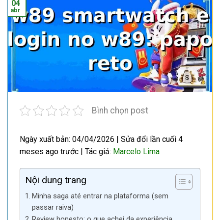
04
abr
Bình chọn post
Ngày xuất bản: 04/04/2026 | Sửa đổi lần cuối 4
meses ago trước | Tác giả:
Marcelo Lima
Nội dung trang
Minha saga até entrar na plataforma (sem
passar raiva)
Review honesto: o que achei da experiência