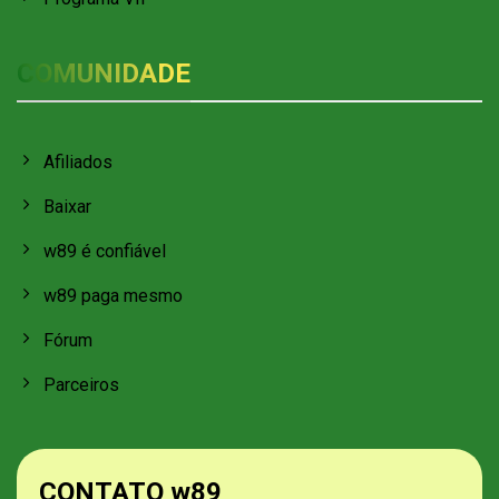
COMUNIDADE
Afiliados
Baixar
w89 é confiável
w89 paga mesmo
Fórum
Parceiros
CONTATO w89