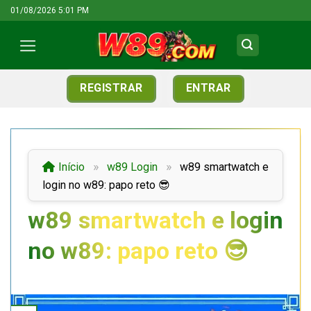
Skip
01/08/2026 5:01 PM
to
content
REGISTRAR
ENTRAR
»
»
Início
w89 Login
w89 smartwatch e
login no w89: papo reto 😎
w89 smartwatch e login
no w89: papo reto 😎