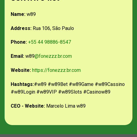
Name:
w89
Address:
Rua 106, São Paulo
Phone:
+55 44 98886-8547
Email:
w89
@fonezzz.br.com
Website:
https://fonezzz.br.com
Hashtags:
#w89 #w89Bet #w89Game #w89Cassino
#w89Login #w89VIP #w89Slots #Casinow89
CEO - Website:
Marcelo Lima w89