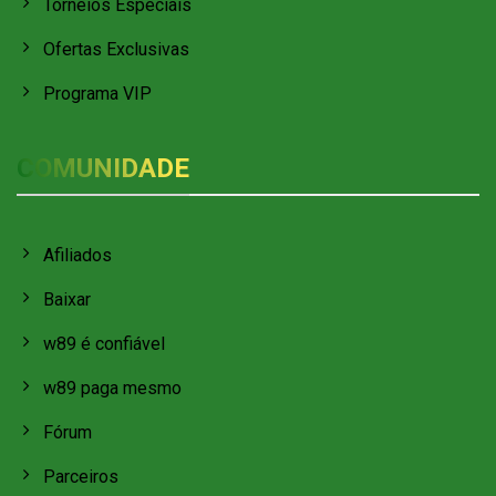
Torneios Especiais
Ofertas Exclusivas
Programa VIP
COMUNIDADE
Afiliados
Baixar
w89 é confiável
w89 paga mesmo
Fórum
Parceiros