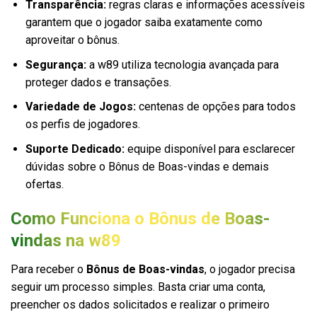
Transparência:
regras claras e informações acessíveis
garantem que o jogador saiba exatamente como
aproveitar o bônus.
Segurança:
a w89 utiliza tecnologia avançada para
proteger dados e transações.
Variedade de Jogos:
centenas de opções para todos
os perfis de jogadores.
Suporte Dedicado:
equipe disponível para esclarecer
dúvidas sobre o Bônus de Boas-vindas e demais
ofertas.
Como Funciona o Bônus de Boas-
vindas na w89
Para receber o
Bônus de Boas-vindas
, o jogador precisa
seguir um processo simples. Basta criar uma conta,
preencher os dados solicitados e realizar o primeiro