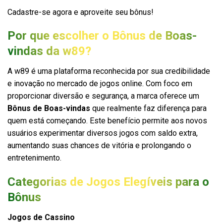
Cadastre-se agora e aproveite seu bônus!
Por que escolher o Bônus de Boas-
vindas da w89?
A w89 é uma plataforma reconhecida por sua credibilidade
e inovação no mercado de jogos online. Com foco em
proporcionar diversão e segurança, a marca oferece um
Bônus de Boas-vindas
que realmente faz diferença para
quem está começando. Este benefício permite aos novos
usuários experimentar diversos jogos com saldo extra,
aumentando suas chances de vitória e prolongando o
entretenimento.
Categorias de Jogos Elegíveis para o
Bônus
Jogos de Cassino