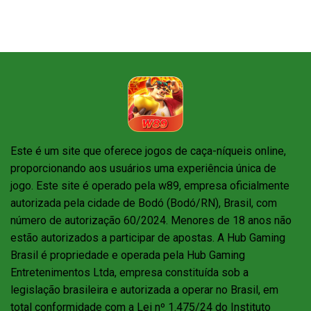
Este é um site que oferece jogos de caça-níqueis online,
proporcionando aos usuários uma experiência única de
jogo. Este site é operado pela w89, empresa oficialmente
autorizada pela cidade de Bodó (Bodó/RN), Brasil, com
número de autorização 60/2024. Menores de 18 anos não
estão autorizados a participar de apostas. A Hub Gaming
Brasil é propriedade e operada pela Hub Gaming
Entretenimentos Ltda, empresa constituída sob a
legislação brasileira e autorizada a operar no Brasil, em
total conformidade com a Lei nº 1.475/24 do Instituto