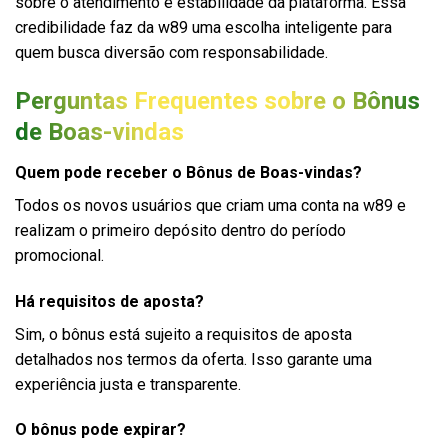
sobre o atendimento e estabilidade da plataforma. Essa
credibilidade faz da w89 uma escolha inteligente para
quem busca diversão com responsabilidade.
Perguntas Frequentes sobre o Bônus
de Boas-vindas
Quem pode receber o Bônus de Boas-vindas?
Todos os novos usuários que criam uma conta na w89 e
realizam o primeiro depósito dentro do período
promocional.
Há requisitos de aposta?
Sim, o bônus está sujeito a requisitos de aposta
detalhados nos termos da oferta. Isso garante uma
experiência justa e transparente.
O bônus pode expirar?