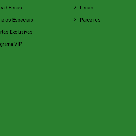
oad Bonus
Fórum
neios Especiais
Parceiros
rtas Exclusivas
grama VIP