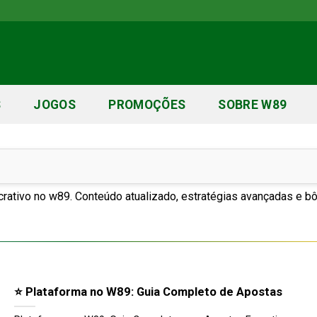
S
JOGOS
PROMOÇÕES
SOBRE W89
ucrativo no w89. Conteúdo atualizado, estratégias avançadas e 
⭐ Plataforma no W89: Guia Completo de Apostas