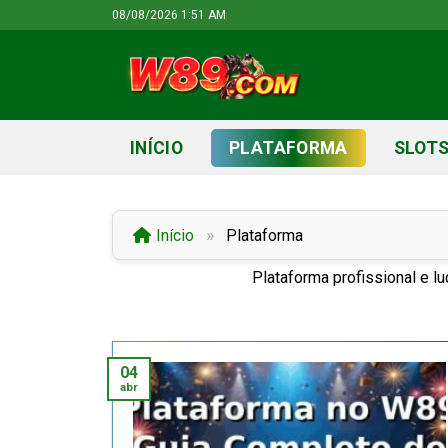
Skip
08/08/2026 1:51 AM
to
content
INÍCIO
PLATAFORMA
SLOT
»
Início
Plataforma
Plataforma profissional e l
04
abr