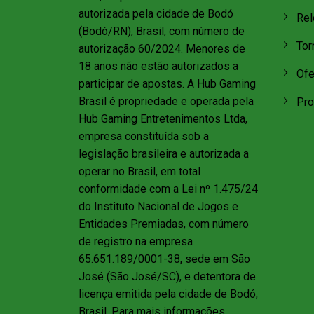
autorizada pela cidade de Bodó
Rel
(Bodó/RN), Brasil, com número de
Tor
autorização 60/2024. Menores de
18 anos não estão autorizados a
Ofe
participar de apostas. A Hub Gaming
Brasil é propriedade e operada pela
Pro
Hub Gaming Entretenimentos Ltda,
empresa constituída sob a
legislação brasileira e autorizada a
operar no Brasil, em total
conformidade com a Lei nº 1.475/24
do Instituto Nacional de Jogos e
Entidades Premiadas, com número
de registro na empresa
65.651.189/0001-38, sede em São
José (São José/SC), e detentora de
licença emitida pela cidade de Bodó,
Brasil. Para mais informações,