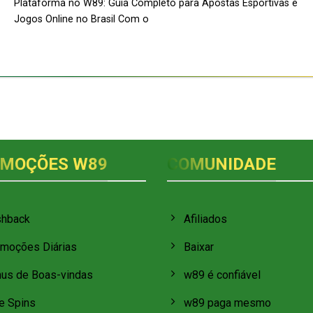
Plataforma no W89: Guia Completo para Apostas Esportivas e
Jogos Online no Brasil Com o
MOÇÕES W89
COMUNIDADE
shback
Afiliados
moções Diárias
Baixar
us de Boas-vindas
w89 é confiável
e Spins
w89 paga mesmo