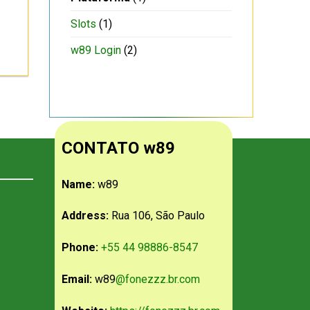
Slots
(1)
w89 Login
(2)
CONTATO w89
Name:
w89
Address:
Rua 106, São Paulo
Phone:
+55 44 98886-8547
Email:
w89
@fonezzz.br.com